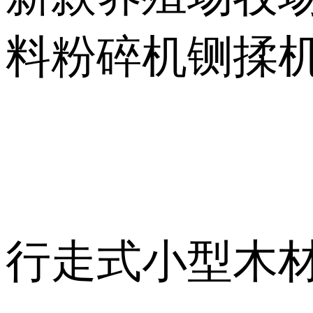
料粉碎机铡揉
行走式小型木