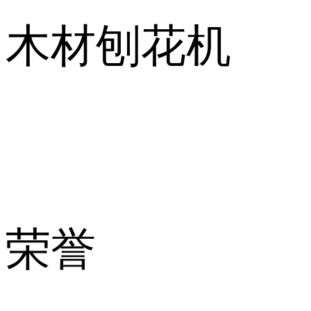
木材刨花机
荣誉